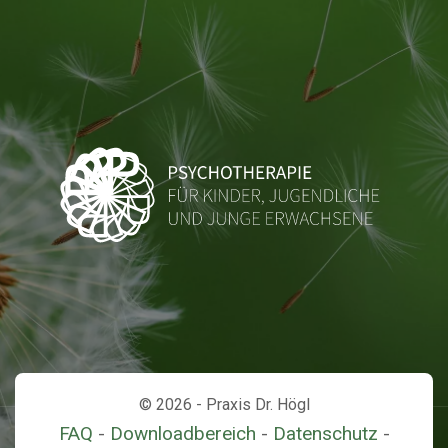
© 2026 - Praxis Dr. Högl
FAQ
-
Downloadbereich
-
Datenschutz
-